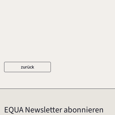
IN: STRICK, SABINE (HRSG.), DIE PSYCHE DES
[FAMILIENUNTERNEHMENS-]PATRIARCHEN, S. 193-196
FAZ
ISBN 978-3-89981-172-8
2008
zurück
EQUA Newsletter abonnieren