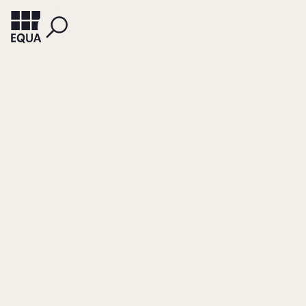
GROTTEL, BERND
Die Rollen des
Wirtschaftsprüfers
für Unternehmen