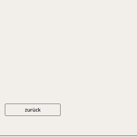
und Familie
IN: KOEBERLE-SCHMID, ALEXANDER/ GROTTEL, BERND (HGG.),
FÜHRUNG VON FAMILIENUNTERNEHMEN, S. 99-113
ERICH SCHMIDT
ISBN 978-3-503-15411-1
2013
zurück