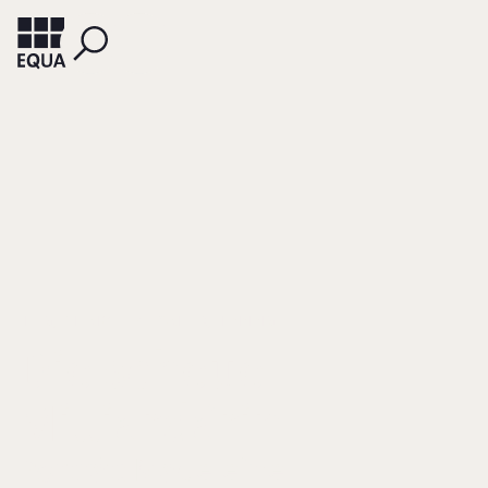
HEEG, THIEMO
PEITSMEIER, HENNING
Die scheue
Milliardärin
Porträt: Madeleine