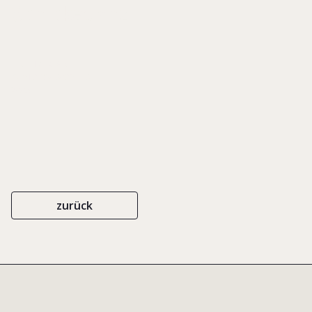
Schickedanz
EIGENVERLAG
ISBN 3-9808036-7-8
2005
zurück