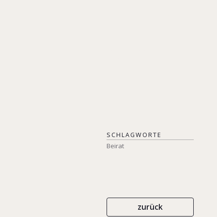
Wie bei Covid-19
IN: KORMANN, HERMUT/ SUBERG, BIRG
ISBN 978-3-031-34424-4
2023
SCHLAGWORTE
Beirat
zurück