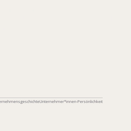
rauen und ihre Handlungsspielräume in
en am Beispiel des Dortmunder Feinko
Jahrhunderts
HEFRAU, ERBIN, UNTERNEHMERIN, S. 65-77
BÖHLAU
ISBN 978-3-412-526
ernehmensgeschichte
Unternehmer*innen-Persönlichkeit