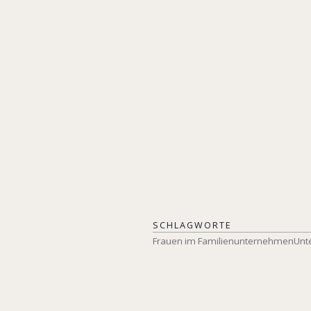
Die Rolle(n) von F
Familienunternehm
zu Beginn des 20. 
IN: DRAIFLESSEN COLLECTION (HG.), E
SCHLAGWORTE
Frauen im Familienunternehmen
Unt