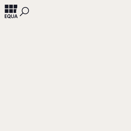
KÖGEL, RAINER
BERG, DIETER
Die
Unternehmensverfa
des Hauses Bosch