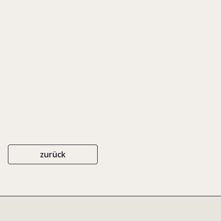
als Grundmodell
der Doppelstiftung
zurück