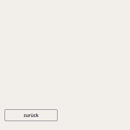
Gestaltungsrahmen
IN: RECHENBERG, WOLF-GEORG VON/ THIES, ANGELIKA/ WIECHERS,
HEIKO (HRSG.), HANDBUCH FAMILIENUNTERNEHMEN UND
UNTERNEHMERFAMILIE. GESTALTUNG IN ZIVIL-, GESELLSCHAFTS- UND
STEUERRECHT, S. 25-31
SCHÄFER POESCHEL
ISBN 978-3-7910-3417-1
2016
zurück