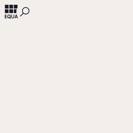
SABEL, SIMON
THURN, OLIVER
SCHNEIDER, BIRGIT
Die
Unternehmerfamilie
als rechtlicher