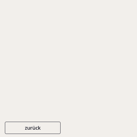
Funktion, Code und Medium
eines ungewöhnlichen
Sozialsystems
IN: KLEVE, HEIKO/ KÖLLNER, TOBIAS (HRSG.), SOZIOLOGIE DER
UNTERNEHMERFAMILIE, S. 279-300
SPRINGER VS
ISBN 978-3-658-22387-8
2019
zurück