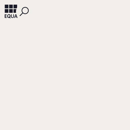
LUEGER, MANFRED (HRSG.)
FRANK, HERMANN (HRSG.)
KORUNKA, CHRISTIAN (HRSG.)
Die
Unternehmerfamilie