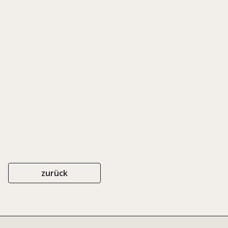
im Kontext ihres
Familienunternehm
FACULTAS
ISBN 978-3-7089-1671-2
2018
zurück