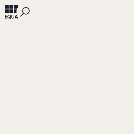
GOTTSCHALK, SANDRA
LÜHRS, FRIEDRICH
MÜLLER, JOHANNES
Die
volkswirtschaftliche
Bedeutung von