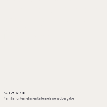
Familienunternehm
Aktuelle Erkenntnisse und
demographische
Herausforderungen
2025
SCHLAGWORTE
Familienunternehmen
Unternehmensübergabe