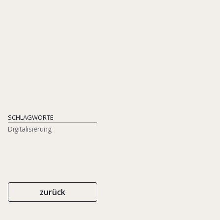
EQUA-SCHRIFTENREIHE, HEFT 22/2018
UNTERNEHMERMEDIEN
ISBN 978-3-937960-37-1
2019
SCHLAGWORTE
Digitalisierung
zurück