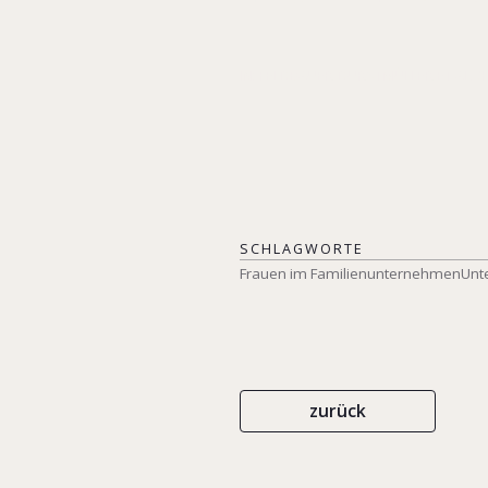
IN: FELDBAUER-DURSTMÜLLER ET AL. 
SCHLAGWORTE
Frauen im Familienunternehmen
Unt
zurück