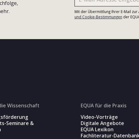
chfolge,
ehr.
Mit der Übermittlung Ihrer E-Mail zu
und Cookie-Bestimmungen
der EQUA-
die Wissenschaft
EQUA für die Praxis
gsförderung
Video-Vorträge
äts-Seminare &
Digitale Angebote
n
EQUA Lexikon
Fachliteratur-Datenban