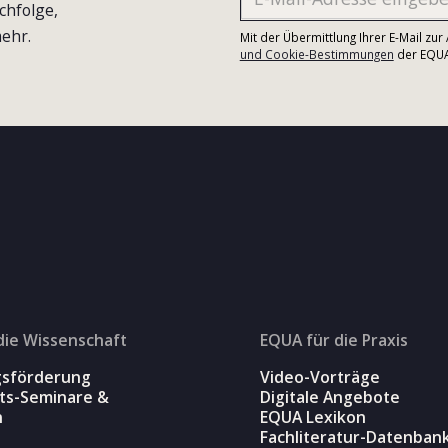
chfolge,
ehr.
Mit der Übermittlung Ihrer E-Mail zu
und Cookie-Bestimmungen
der EQUA-
die Wissenschaft
EQUA für die Praxis
gsförderung
Video-Vorträge
äts-Seminare &
Digitale Angebote
n
EQUA Lexikon
Fachliteratur-Datenban