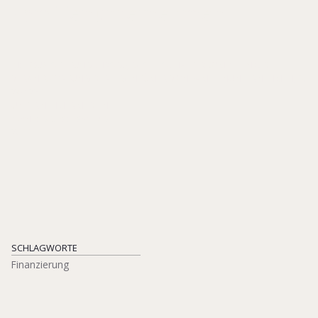
Familienunternehmen
IN: EQUA-STIFTUNG (HRSG.), GESELLSCHAFTERKOMPETENZ. DIE
VERANTWORTUNG DER EIGENTÜMER VON FAMILIENUNTERNEHMEN, S.
240-251
UNTERNEHMERMEDIEN
ISBN 978-3-937960-12-8
2011
SCHLAGWORTE
Finanzierung