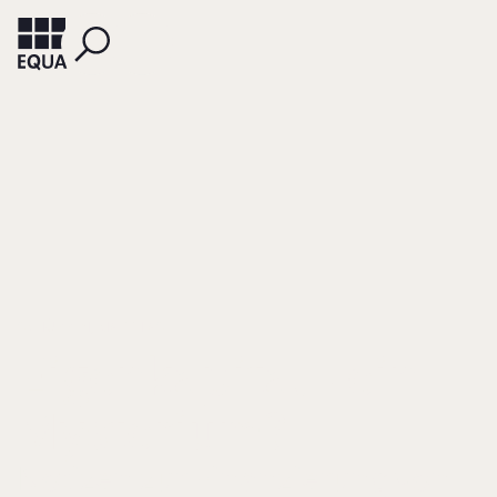
SCHÜPPEN, MATTHIAS
Eigenkapital - ein
Mysterium?
Notizen zur Finanzierung von