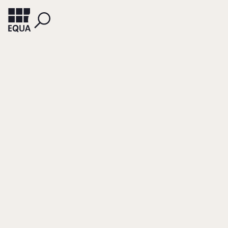
HÜLSBECK, MARCEL
Eigentümer als
Manager des
Familienunternehm