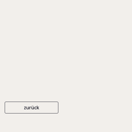
Eine ökonomische Perspektive
IN: RÜSEN, TOM (HRSG.), THEORIE UND PRAXIS DER
UNTERNEHMERFAMILIE UND DES FAMILIENUNTERNEHMENS,
FESTSCHRIFT FÜR ARIST VON SCHLIPPE, S. 96-102
V&R
ISBN 978-3-525-45419-0
2021
zurück