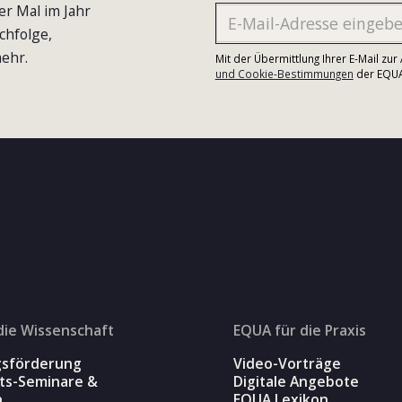
er Mal im Jahr
chfolge,
ehr.
Mit der Übermittlung Ihrer E-Mail zu
und Cookie-Bestimmungen
der EQUA-
die Wissenschaft
EQUA für die Praxis
gsförderung
Video-Vorträge
äts-Seminare &
Digitale Angebote
n
EQUA Lexikon