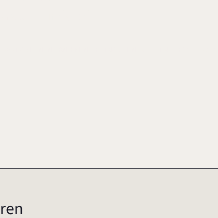
ia von Rundstedt
CHE DES [FAMILIENUNTERNEHMENS-]PATRIARCHEN, S. 171-174
FAZ
ISBN 9
ren