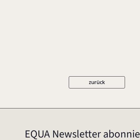
Interview mit Soph
IN: STRICK, SABINE (HRSG.), DIE PSY
zurück
EQUA Newsletter abonnie