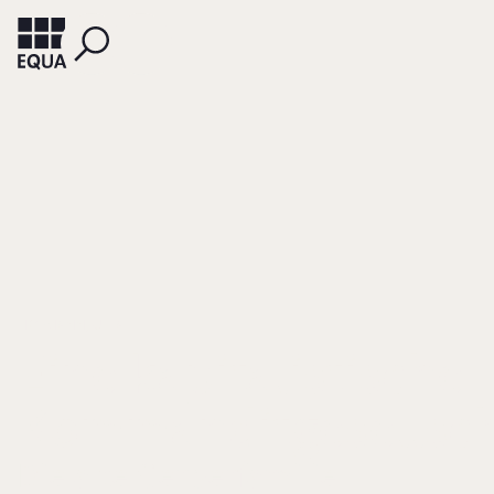
HOFMANN, ULLA
Eine kapitalistische
Kommanditgesellsch
Die alte Gerberfamilie