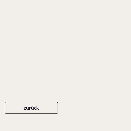
Freudenberg hat einen
Weltkonzert geschaffen
IN: DUNSCH, JÜRGEN (HRSG.), AN DEN SCHALTHEBELN DER
WIRTSCHAFT. 33 UNTERNEHMERFAMILIEN IM PORTRAIT, S. 120-124
DEUTSCHE VERLAGS-ANSTALT
ISBN 3-421-05053-8
1996
zurück