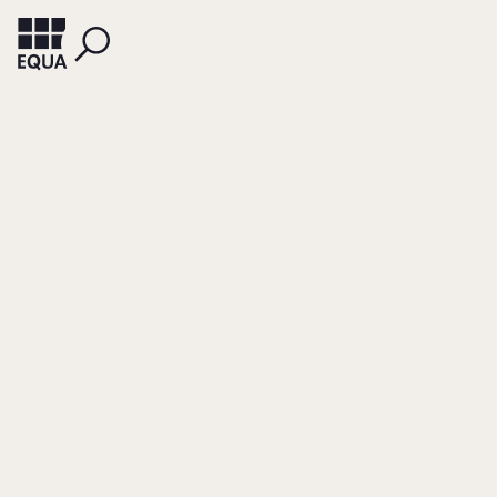
CRAVOTTA, SVEN
WINKLER, MAX
Einflussnahme der
Eigentümerfamilie
auf