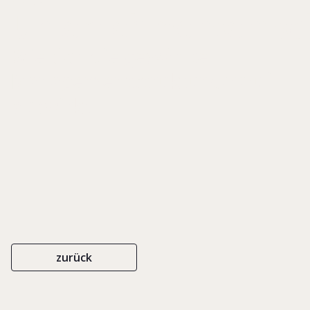
Unternehmensentsc
Wie sich die gewählte
Managementstruktur darauf
auswirkt
zurück