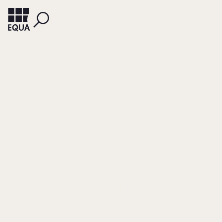
DRUYEN, THOMAS
Einführung in die
Vermögenskultur
Über die Geschichte, die