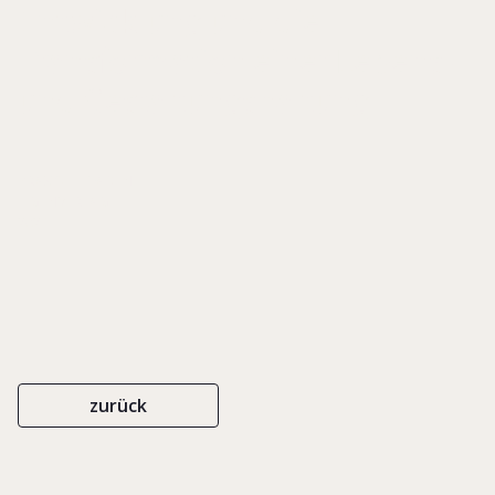
Entwicklung und die
Transformation einer Lebens-
und Gestaltungshaltung
PRAXISLEITFADEN
EIGENVERLAG
2021
zurück