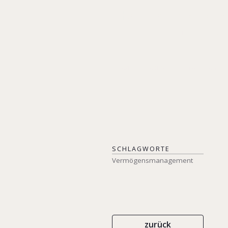
Über die Geschicht
und Gestaltungsha
PRAXISLEITFADEN
EIGENVERLAG
SCHLAGWORTE
Vermögensmanagement
zurück