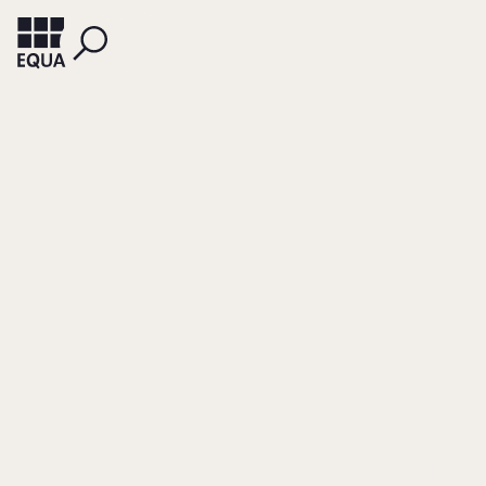
KORMANN, HERMUT
SUBERG, BIRGIT
Einstufige und
zweistufige
Governancestruktur