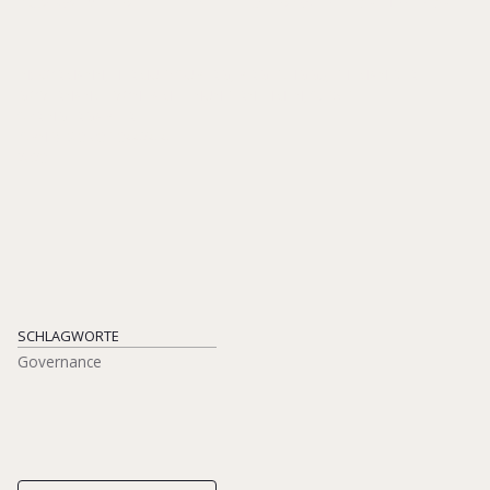
IN: KORMANN, HERMUT/ SUBERG, BIRGIT (HGG.), THEMAN DER
GOVERNANCE VON FAMILIENUNTERNEHMEN, S. 15-17
SPRINGERGABLER
ISBN 978-3-031-34424-4
2023
SCHLAGWORTE
Governance