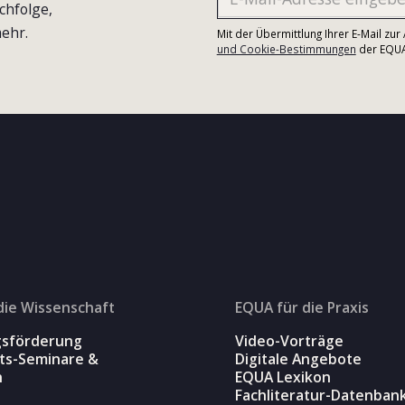
chfolge,
ehr.
Mit der Übermittlung Ihrer E-Mail zu
und Cookie-Bestimmungen
der EQUA-
die Wissenschaft
EQUA für die Praxis
gsförderung
Video-Vorträge
äts-Seminare &
Digitale Angebote
n
EQUA Lexikon
Fachliteratur-Datenban