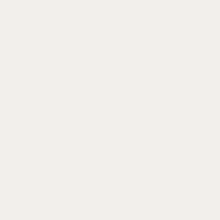
'Determinanten der
Nachfolge in
Familienunternehme
IN: KOLBECK, CHRISTOPH/ RABBE, STEPHANIE/ HAAS, CATHARINA
(HRSG.), EINFLUSSFAKTOREN AUF DIE NACHFOLGE IN
FAMILIENUNTERNEHMEN, S. 6-13
UNTERNEHMERMEDIEN
ISBN 978-3-937960-24-1
2014