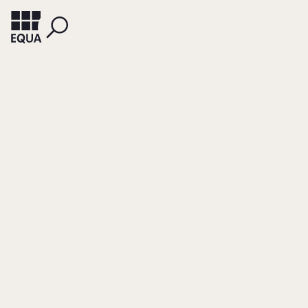
KOLBECK, CHRISTOPH
RABBE, STEPHANIE
HAAS, CATHARINA
Empirische
Ergebnisse der
Studie