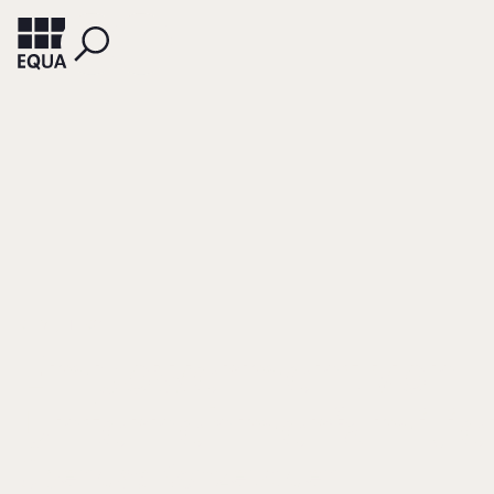
KLEVE, HEIKO
Empowerment von
Unternehmerfamilie
Über das Konzept der