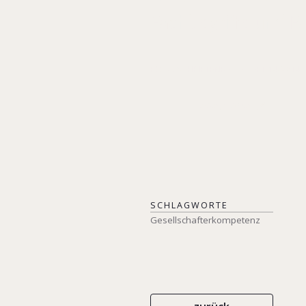
Fachbegriffe und Fa
EQUA-SCHRIFTENREIHE HEFT 14/2014
Leseprobe
SCHLAGWORTE
Gesellschafterkompetenz