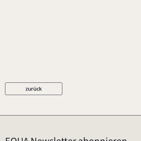
Emotionen
DODOS
ISBN 3-924503-02-8
2001
zurück