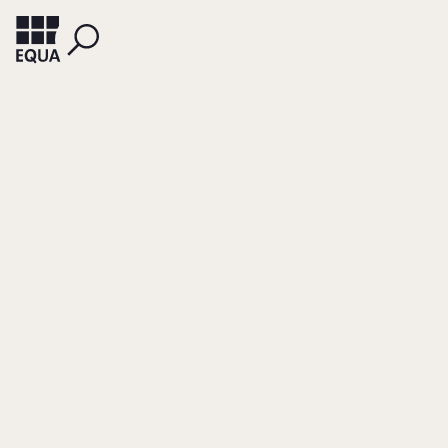
EGLAU, HANS OTTO
Erbe Macht & Liebe
Unternehmerfamilien
zwischen Interessen und