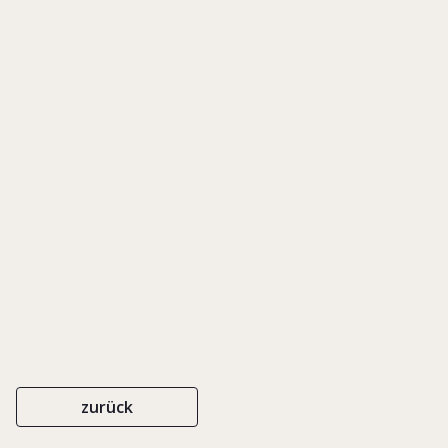
Unternehmenstransaktionen
in Familienunternehmen)
IN: RECHENBERG, WOLF-GEORG VON/ THIES, ANGELIKA/ WIECHERS,
HEIKO (HRSG.), HANDBUCH FAMILIENUNTERNEHMEN UND
UNTERNEHMERFAMILIE. GESTALTUNG IN ZIVIL-, GESELLSCHAFTS- UND
STEUERRECHT, S. 267-288
SCHÄFER POESCHEL
ISBN 978-3-7910-3417-1
2016
zurück