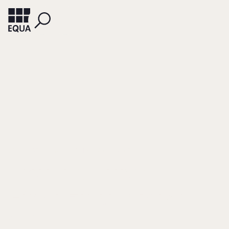
WIECHERS, HEIKO
LOHBECK, ANDREAS
Erwerb durch
Finanzinvestoren
(bei