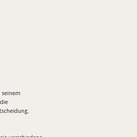
n seinem
die
tscheidung,