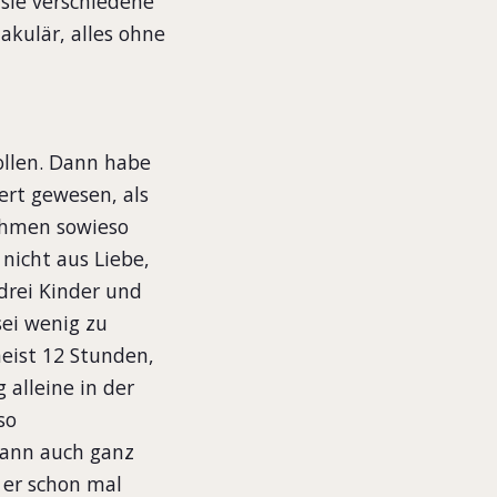
 sie verschiedene
akulär, alles ohne
ollen. Dann habe
iert gewesen, als
nehmen sowieso
nicht aus Liebe,
 drei Kinder und
sei wenig zu
meist 12 Stunden,
 alleine in der
so
Mann auch ganz
 er schon mal