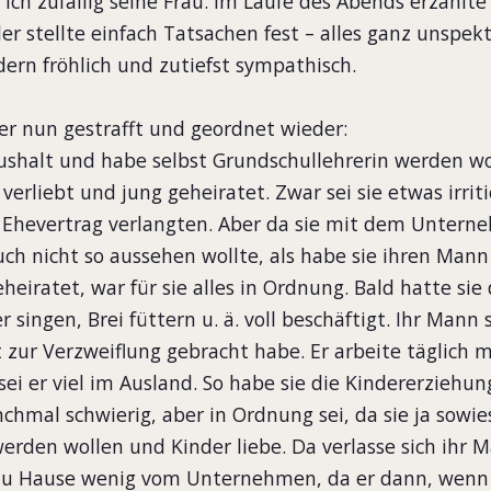
ich zufällig seine Frau. Im Laufe des Abends erzählte
er stellte einfach Tatsachen fest – alles ganz unspekt
ern fröhlich und zutiefst sympathisch.
er nun gestrafft und geordnet wieder:
aushalt und habe selbst Grundschullehrerin werden w
 verliebt und jung geheiratet. Zwar sei sie etwas irrit
n Ehevertrag verlangten. Aber da sie mit dem Unter
ch nicht so aussehen wollte, als habe sie ihren Mann 
eiratet, war für sie alles in Ordnung. Bald hatte sie
 singen, Brei füttern u. ä. voll beschäftigt. Ihr Mann 
t zur Verzweiflung gebracht habe. Er arbeite täglich 
i er viel im Ausland. So habe sie die Kindererziehung
chmal schwierig, aber in Ordnung sei, da sie ja sowie
erden wollen und Kinder liebe. Da verlasse sich ihr 
e zu Hause wenig vom Unternehmen, da er dann, wenn