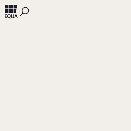
KLEIN-WIELE, CHRISTIAN
WURMTHALER, CHRISTIAN
Faktoren der
Rechtsformwahl
Aus der Perspektives eines