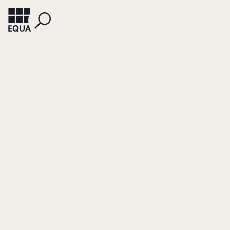
BREUER, FRANZ
Familiäre Tradition,
persönliche
Ambition,