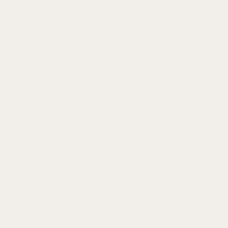
wirtschaftliche
Situation
Ambivalenzen der Nachfolge in
Familienunternehmen
IN: SCHLIPPE, ARIST VON/ NISCHAK, ALMUTE/ EL HACHIMI, MOHAMMED
(HRSG.), FAMILIENUNTERNEHMEN VERSTEHEN. GRÜNDER,
GESELLSCHAFTER UND GENERATIONEN, S. 127-138
VANDENHOECK & RUPRECHT
ISBN 978-3-525-49135-5
2008