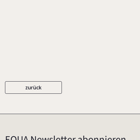
IN: MENDEL, MICHAEL/ PIPER, NIKOLAUS (HRSG.), PROFIT UND PRINZIP.
WERTE MITTELSTÄNDISCHER UNTERNEHMEN ZWISCHEN FAMILIE UND
KAPITALMARKT, S. 150-152
REDLINE WIRTSCHAFT
ISBN 3-636-03034-5
2004
zurück
EQUA Newsletter abonnieren