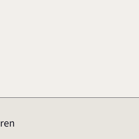
-3
2008
ren