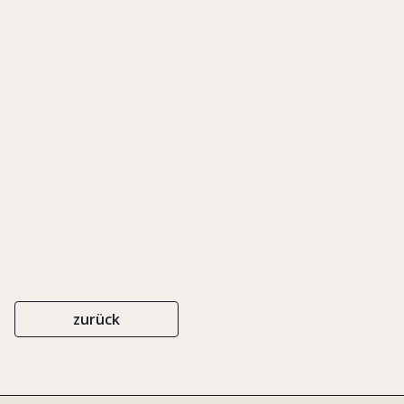
(bei Unternehmerfamilien)
IN: RECHENBERG, WOLF-GEORG VON/ THIES, ANGELIKA/ WIECHERS,
HEIKO (HRSG.), HANDBUCH FAMILIENUNTERNEHMEN UND
UNTERNEHMERFAMILIE. GESTALTUNG IN ZIVIL-, GESELLSCHAFTS- UND
STEUERRECHT, S. 617-642
SCHÄFER POESCHEL
ISBN 978-3-7910-3417-1
2016
zurück