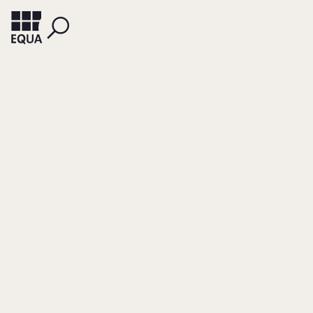
BLUM, HANS-CHRISTIAN
SCHELLENBERGER, MICHAEL
SCHAUER, DIRK
Familienrechtliche
Gestaltung