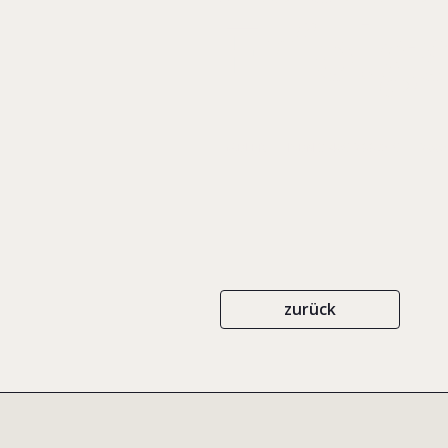
Erfolg
GABLER
ISBN 3-409-28875-9
200
zurück