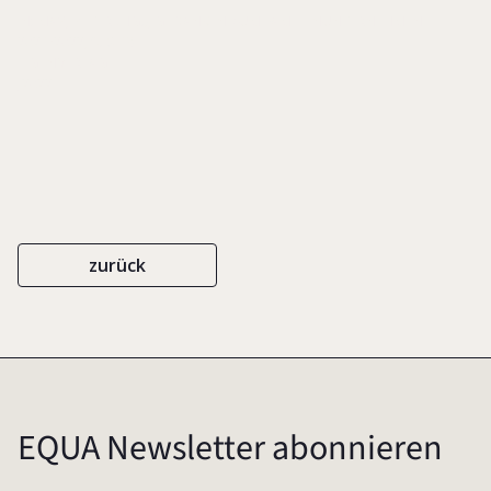
IN: MAY, PETER (HG.), GEDANKEN ZUM FAMILIENUNTERNEHMEN
2021/2022, S. 8-19
EIGENVERLAG
[2022]
zurück
EQUA Newsletter abonnieren