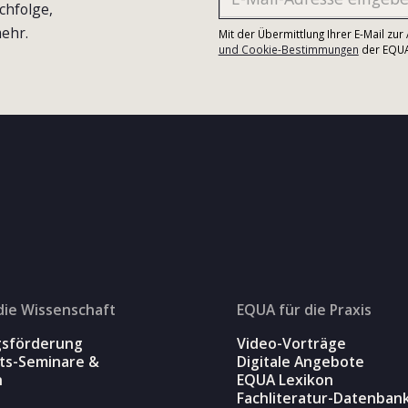
chfolge,
ehr.
Mit der Übermittlung Ihrer E-Mail zu
und Cookie-Bestimmungen
der EQUA-
die Wissenschaft
EQUA für die Praxis
gsförderung
Video-Vorträge
äts-Seminare &
Digitale Angebote
n
EQUA Lexikon
Fachliteratur-Datenban