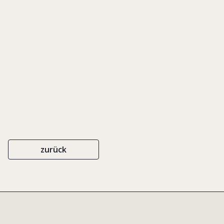
IN: RECHENBERG, WOLF-GEORG VON/ THIES, ANGELIKA/ WIECHERS,
HEIKO (HRSG.), HANDBUCH FAMILIENUNTERNEHMEN UND
UNTERNEHMERFAMILIE. GESTALTUNG IN ZIVIL-, GESELLSCHAFTS- UND
STEUERRECHT, S. 465-484
SCHÄFER POESCHEL
ISBN 978-3-7910-3417-1
2016
zurück