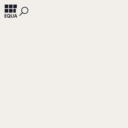
FELDEN, BIRGIT
PEYERL, CHRISTOPHER
Familienunternehm
in der Krise
Wenn Restrukturierung und