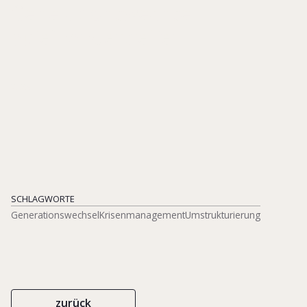
Generationswechsel
aufeinandertreffen
2025
SCHLAGWORTE
Generationswechsel
Krisenmanagement
Umstrukturierung
zurück