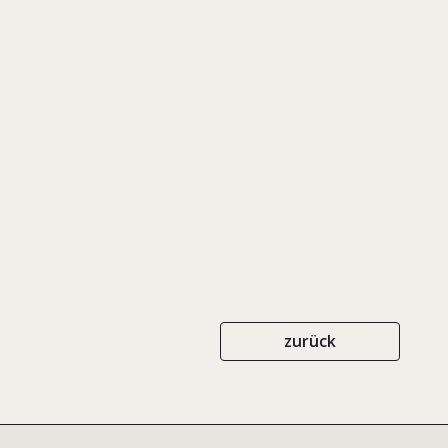
und Ge
Festschrift für Br
C.H. BECK
ISBN 978-3-406-59617-9
zurück