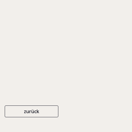
Situationen
IN: RÜSEN, TOM A. (HRSG.), FAMILIENUNTERNEHMEN ERFOLGREICH
SANIEREN. DER EINFLUSS DES FAMILIENFAKTORS BEI
RESTRUKTURIERUNGEN, S. 63-101
ERICH SCHMIDT
ISBN 978-3-503-13009-2
2011
zurück