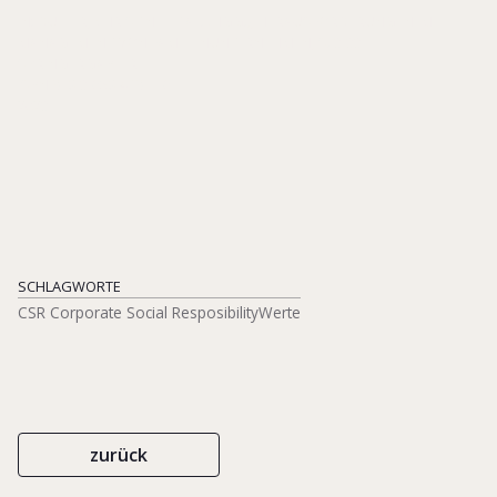
IN: DULLER, CHRISTINE ET AL. (HGG.), HERAUSFORDERUNGEN IM
MANAGEMENT VON FAMILIENUNTERNEHMEN, S. 3-33
SPRINGERGABLER
ISBN 978-3-658-41977-6
2023
SCHLAGWORTE
CSR Corporate Social Resposibility
Werte
zurück