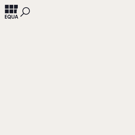
RÜSEN, TOM (HRSG.)
WEDDRIEN, OLIVER (HRSG.)
FUTTERLIEB, CHRISTIAN (HRSG.)
PRYM, CHRISTIAN (HRSG.)
Familienunternehm
und Private Equity