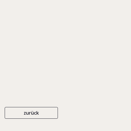
Voraussetzungen, Prozesse
und Ergebnisse beim Einsatz
von familienexternem
Eigenkapital
PRAXISLEITFADEN
EIGENVERLAG
2012
zurück