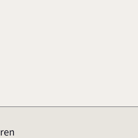
 by Learning Together
PALGRAVE MACMILLAN
ISBN 978-0-230-11119-6
2011
ren