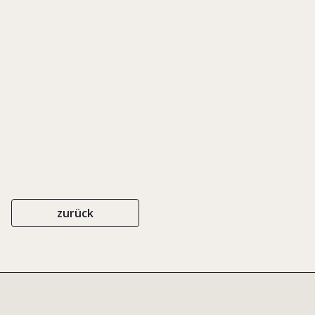
IN: MACH, ANDREAS E. / LABBOW, HARALD (HRSG.), FAMILY EQUITY.
UNTERNEHMERFAMILIEN, INVESTOREN, FAMILY OFFICES, PRIVATE
EQUITY, S. 141-158
EIGENVERLAG
2011
zurück