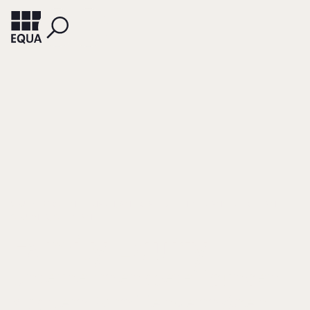
WULF, TORSTEN
MACH, ANDREAS E.
HOFFMANN, CHRISTIAN
STUBNER, STEPHAN
Family Equity
Unternehmensbeteiligungen
aus dem Familienvermögen