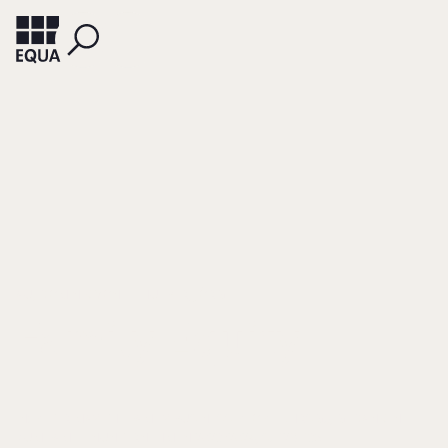
AU, DOMINIK VON
HUEBER, JÖRG
Family Equity
IN: PETER MAY THE FAMILY BUSINESS PEOPLE (HRSG.), GEDANKEN
ZUM FAMILIENUNTERNEHMEN 2023/2024, S. 129-135