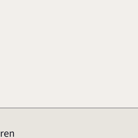
SG.), FAMILIENUNTERNEHMEN IN RECHT, WIRTSCHAFT, POLITIK UND GESELLSC
221-240
2009
ren