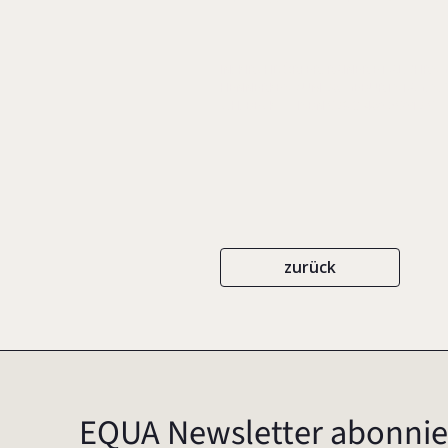
IN: KIRCHDÖRFER, RAINER ET AL. (HR
HENNERKES ZUM 70. GEBURTSTAG, S. 
C.H. BECK
ISBN 978-3-406-59617-9
zurück
EQUA Newsletter abonnie