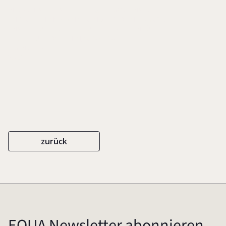
IN: MACH, ANDREAS E. (HRSG.), DIE GOVERNANCE DER
UNTERNEHMENSFINANZIERUNG IN DER FINANZKRISE.
FINANZIERUNGSMODELLE UND -STRATEGIEN FÜR
FAMILIENUNTERNEHMEN, S. 149-164
EIGENVERLAG
2008
zurück
EQUA Newsletter abonnieren