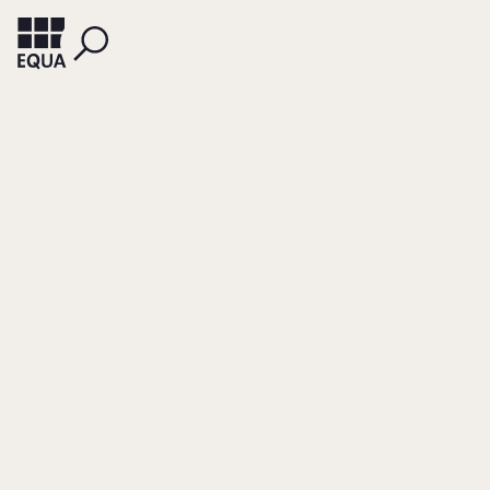
SOMMER, MICHAEL
GODRON, AXEL
Finanzierung von
Familienunternehm