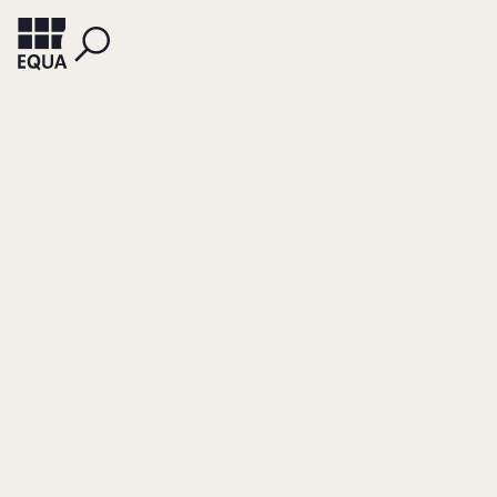
HAHN, DAVID ET AL.
Founding or
succeeding?
Exploring how